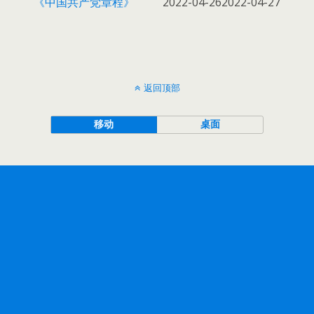
《中国共产党章程》
2022-04-26
2022-04-27
返回顶部
移动
桌面